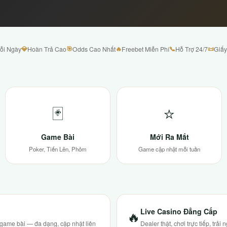
💎
🎯
🔥
📞
📜
ỗi Ngày
Hoàn Trả Cao
Odds Cao Nhất
Freebet Miễn Phí
Hỗ Trợ 24/7
Giấy
🃏
⭐
Game Bài
Mới Ra Mắt
Poker, Tiến Lên, Phỏm
Game cập nhật mỗi tuần
Live Casino Đẳng Cấp
🔥
, game bài — đa dạng, cập nhật liên
Dealer thật, chơi trực tiếp, trải