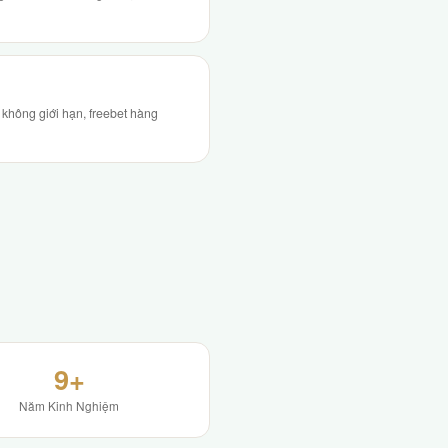
không giới hạn, freebet hàng
9+
Năm Kinh Nghiệm