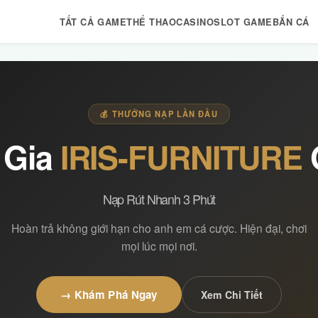
TẤT CẢ GAME
THỂ THAO
CASINO
SLOT GAME
BẮN CÁ
💰 THƯỞNG NẠP LẦN ĐẦU
 Gia
IRIS-FURNITURE
Nạp Rút Nhanh 3 Phút
Hoàn trả không giới hạn cho anh em cá cược. Hiện đại, chơi
mọi lúc mọi nơi.
→ Khám Phá Ngay
Xem Chi Tiết