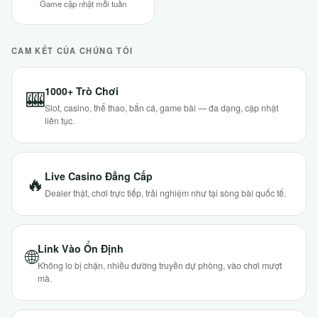
Game cập nhật mỗi tuần
CAM KẾT CỦA CHÚNG TÔI
1000+ Trò Chơi
🎰
Slot, casino, thể thao, bắn cá, game bài — đa dạng, cập nhật
liên tục.
Live Casino Đẳng Cấp
🔥
Dealer thật, chơi trực tiếp, trải nghiệm như tại sòng bài quốc tế.
Link Vào Ổn Định
🌐
Không lo bị chặn, nhiều đường truyền dự phòng, vào chơi mượt
mà.