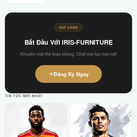
GIỜ VÀNG
Bắt Đầu Với IRIS-FURNITURE
Khuyến mãi thể thao khủng. Chơi mọi lúc mọi nơi!
Đăng Ký Ngay
TIN TỨC MỚI NHẤT