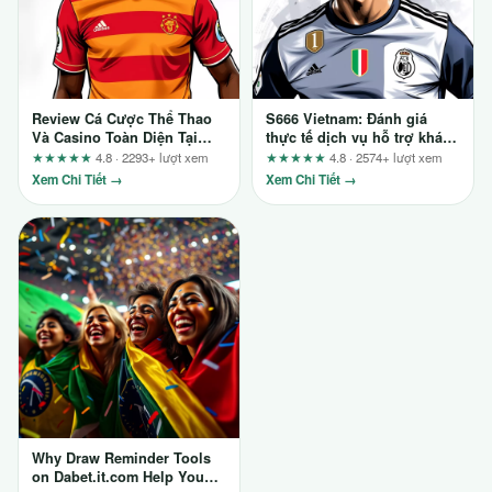
Review Cá Cược Thể Thao
S666 Vietnam: Đánh giá
Và Casino Toàn Diện Tại
thực tế dịch vụ hỗ trợ khách
sunwin99.vip – Đâu Là Điểm
hàng 24/7 có đáng tin?
★★★★★
4.8 · 2293+ lượt xem
★★★★★
4.8 · 2574+ lượt xem
Cần Xác Minh?
Xem Chi Tiết →
Xem Chi Tiết →
Why Draw Reminder Tools
on Dabet.it.com Help You