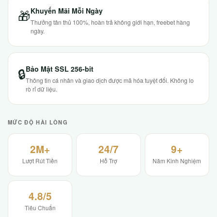
Khuyến Mãi Mỗi Ngày
🎁
Thưởng tân thủ 100%, hoàn trả không giới hạn, freebet hàng
ngày.
Bảo Mật SSL 256-bit
🔒
Thông tin cá nhân và giao dịch được mã hóa tuyệt đối. Không lo
rò rỉ dữ liệu.
MỨC ĐỘ HÀI LÒNG
2M+
24/7
9+
Lượt Rút Tiền
Hỗ Trợ
Năm Kinh Nghiệm
4.8/5
Tiêu Chuẩn