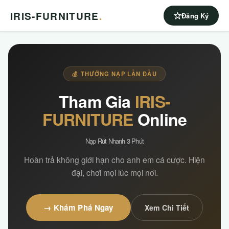
IRIS-FURNITURE
.
Đăng Ký
💰 THƯỞNG NẠP LẦN ĐẦU
Tham Gia
IRIS-
FURNITURE
Online
Nạp Rút Nhanh 3 Phút
Hoàn trả không giới hạn cho anh em cá cược. Hiện
đại, chơi mọi lúc mọi nơi.
→ Khám Phá Ngay
Xem Chi Tiết