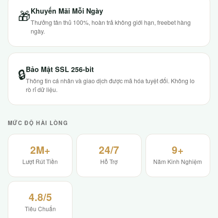
Khuyến Mãi Mỗi Ngày
🎁
Thưởng tân thủ 100%, hoàn trả không giới hạn, freebet hàng
ngày.
Bảo Mật SSL 256-bit
🔒
Thông tin cá nhân và giao dịch được mã hóa tuyệt đối. Không lo
rò rỉ dữ liệu.
MỨC ĐỘ HÀI LÒNG
2M+
24/7
9+
Lượt Rút Tiền
Hỗ Trợ
Năm Kinh Nghiệm
4.8/5
Tiêu Chuẩn