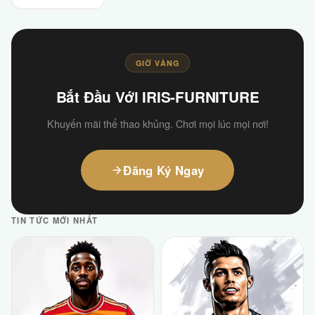
GIỜ VÀNG
Bắt Đầu Với IRIS-FURNITURE
Khuyến mãi thể thao khủng. Chơi mọi lúc mọi nơi!
Đăng Ký Ngay
TIN TỨC MỚI NHẤT