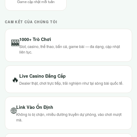
Game cập nhật mỗi tuần
CAM KẾT CỦA CHÚNG TÔI
1000+ Trò Chơi
🎰
Slot, casino, thể thao, bắn cá, game bài — đa dạng, cập nhật
liên tục.
Live Casino Đẳng Cấp
🔥
Dealer thật, chơi trực tiếp, trải nghiệm như tại sòng bài quốc tế.
Link Vào Ổn Định
🌐
Không lo bị chặn, nhiều đường truyền dự phòng, vào chơi mượt
mà.