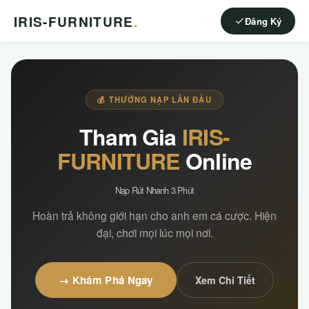
IRIS-FURNITURE
.
Đăng Ký
💰 THƯỞNG NẠP LẦN ĐẦU
Tham Gia
IRIS-
FURNITURE
Online
Nạp Rút Nhanh 3 Phút
Hoàn trả không giới hạn cho anh em cá cược. Hiện
đại, chơi mọi lúc mọi nơi.
→ Khám Phá Ngay
Xem Chi Tiết