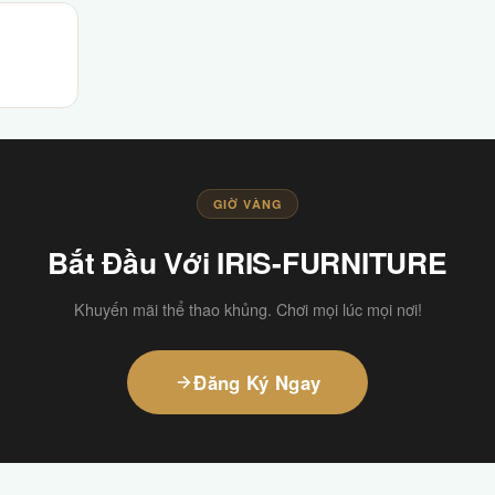
GIỜ VÀNG
Bắt Đầu Với IRIS-FURNITURE
Khuyến mãi thể thao khủng. Chơi mọi lúc mọi nơi!
Đăng Ký Ngay