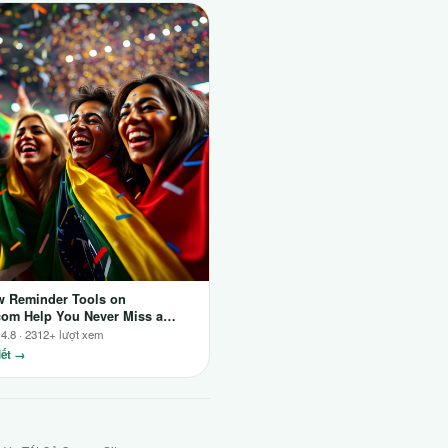
 Reminder Tools on
.com Help You Never Miss a
Schedule Again
★
4.8 · 2312+ lượt xem
iết →