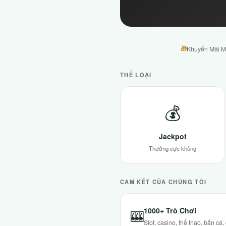
🎁
Khuyến Mãi M
THỂ LOẠI
💰
Jackpot
Thưởng cực khủng
CAM KẾT CỦA CHÚNG TÔI
1000+ Trò Chơi
🎰
Slot, casino, thể thao, bắn cá