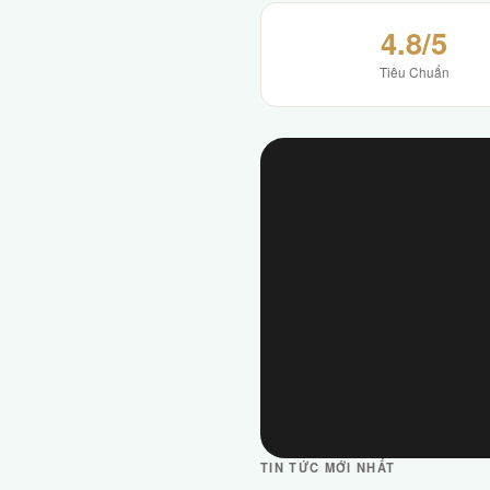
4.8/5
Tiêu Chuẩn
TIN TỨC MỚI NHẤT