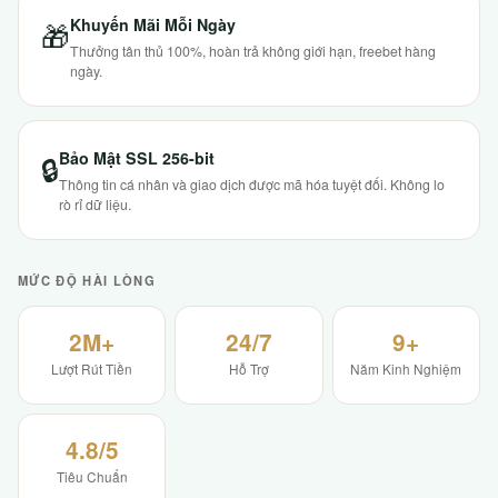
Khuyến Mãi Mỗi Ngày
🎁
Thưởng tân thủ 100%, hoàn trả không giới hạn, freebet hàng
ngày.
Bảo Mật SSL 256-bit
🔒
Thông tin cá nhân và giao dịch được mã hóa tuyệt đối. Không lo
rò rỉ dữ liệu.
MỨC ĐỘ HÀI LÒNG
2M+
24/7
9+
Lượt Rút Tiền
Hỗ Trợ
Năm Kinh Nghiệm
4.8/5
Tiêu Chuẩn