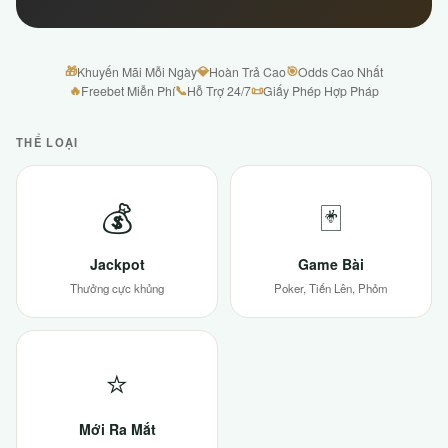
🎁
💎
🎯
Khuyến Mãi Mỗi Ngày
Hoàn Trả Cao
Odds Cao Nhất
🔥
📞
📜
Freebet Miễn Phí
Hỗ Trợ 24/7
Giấy Phép Hợp Pháp
THỂ LOẠI
💰
🃏
Jackpot
Game Bài
Thưởng cực khủng
Poker, Tiến Lên, Phỏm
⭐
Mới Ra Mắt