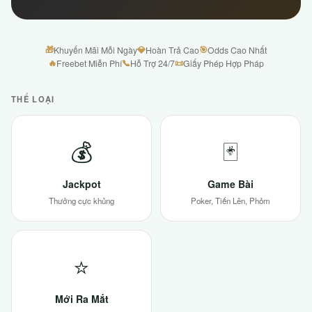
🎁
💎
🎯
Khuyến Mãi Mỗi Ngày
Hoàn Trả Cao
Odds Cao Nhất
🔥
📞
📜
Freebet Miễn Phí
Hỗ Trợ 24/7
Giấy Phép Hợp Pháp
THỂ LOẠI
💰
🃏
Jackpot
Game Bài
Thưởng cực khủng
Poker, Tiến Lên, Phỏm
⭐
Mới Ra Mắt