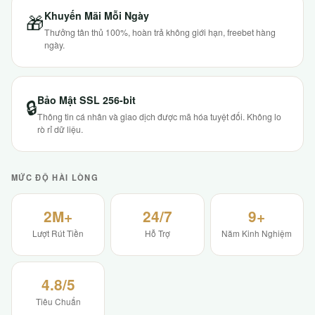
Khuyến Mãi Mỗi Ngày
🎁
Thưởng tân thủ 100%, hoàn trả không giới hạn, freebet hàng
ngày.
Bảo Mật SSL 256-bit
🔒
Thông tin cá nhân và giao dịch được mã hóa tuyệt đối. Không lo
rò rỉ dữ liệu.
MỨC ĐỘ HÀI LÒNG
2M+
24/7
9+
Lượt Rút Tiền
Hỗ Trợ
Năm Kinh Nghiệm
4.8/5
Tiêu Chuẩn