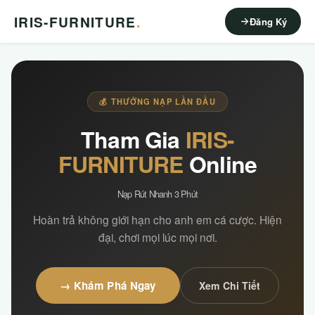
IRIS-FURNITURE
.
Đăng Ký
💰 THƯỞNG NẠP LẦN ĐẦU
Tham Gia
IRIS-
FURNITURE
Online
Nạp Rút Nhanh 3 Phút
Hoàn trả không giới hạn cho anh em cá cược. Hiện
đại, chơi mọi lúc mọi nơi.
→ Khám Phá Ngay
Xem Chi Tiết