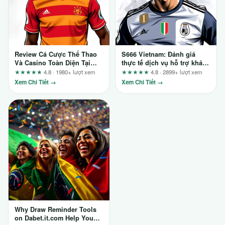
Review Cá Cược Thể Thao
S666 Vietnam: Đánh giá
Và Casino Toàn Diện Tại
thực tế dịch vụ hỗ trợ khách
sunwin99.vip – Đâu Là Điểm
hàng 24/7 có đáng tin?
★★★★★
4.8 · 1980+ lượt xem
★★★★★
4.8 · 2899+ lượt xem
Cần Xác Minh?
Xem Chi Tiết →
Xem Chi Tiết →
Why Draw Reminder Tools
on Dabet.it.com Help You