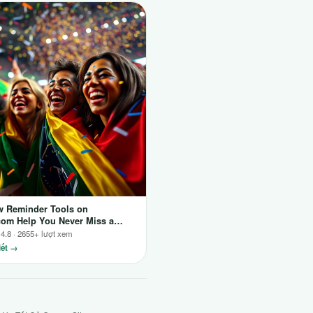
 Reminder Tools on
.com Help You Never Miss a
Schedule Again
★
4.8 · 2655+ lượt xem
iết →