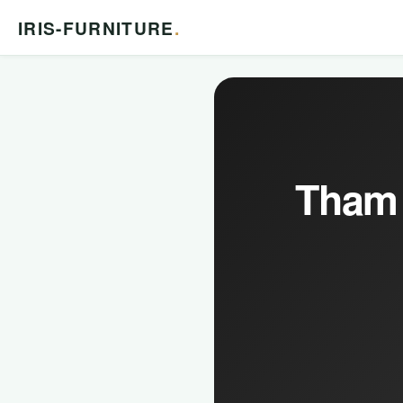
IRIS-FURNITURE
.
Tham