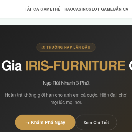
TẤT CẢ GAME
THỂ THAO
CASINO
SLOT GAME
BẮN CÁ
💰 THƯỞNG NẠP LẦN ĐẦU
 Gia
IRIS-FURNITURE
Nạp Rút Nhanh 3 Phút
Hoàn trả không giới hạn cho anh em cá cược. Hiện đại, chơi
mọi lúc mọi nơi.
→ Khám Phá Ngay
Xem Chi Tiết