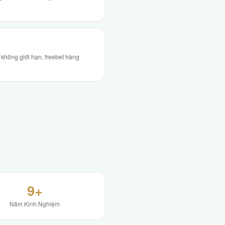
không giới hạn, freebet hàng
9+
Năm Kinh Nghiệm