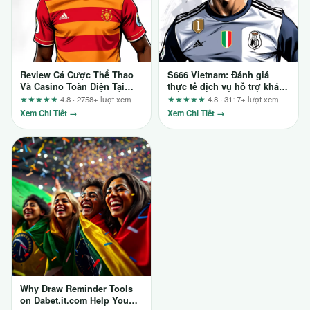
Review Cá Cược Thể Thao
S666 Vietnam: Đánh giá
Và Casino Toàn Diện Tại
thực tế dịch vụ hỗ trợ khách
sunwin99.vip – Đâu Là Điểm
hàng 24/7 có đáng tin?
★★★★★
4.8 · 2758+ lượt xem
★★★★★
4.8 · 3117+ lượt xem
Cần Xác Minh?
Xem Chi Tiết →
Xem Chi Tiết →
Why Draw Reminder Tools
on Dabet.it.com Help You