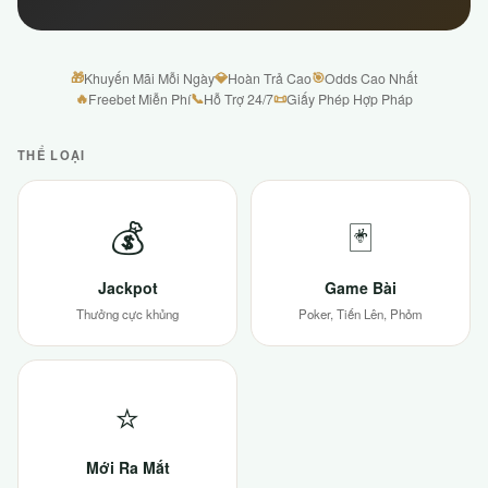
🎁
💎
🎯
Khuyến Mãi Mỗi Ngày
Hoàn Trả Cao
Odds Cao Nhất
🔥
📞
📜
Freebet Miễn Phí
Hỗ Trợ 24/7
Giấy Phép Hợp Pháp
THỂ LOẠI
💰
🃏
Jackpot
Game Bài
Thưởng cực khủng
Poker, Tiến Lên, Phỏm
⭐
Mới Ra Mắt