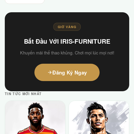
GIỜ VÀNG
Bắt Đầu Với IRIS-FURNITURE
Khuyến mãi thể thao khủng. Chơi mọi lúc mọi nơi!
Đăng Ký Ngay
TIN TỨC MỚI NHẤT