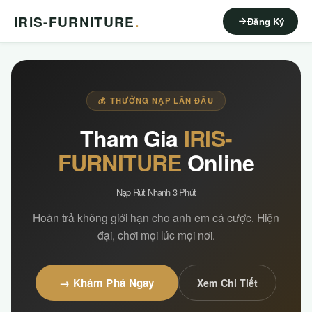
IRIS-FURNITURE
.
Đăng Ký
💰 THƯỞNG NẠP LẦN ĐẦU
Tham Gia
IRIS-
FURNITURE
Online
Nạp Rút Nhanh 3 Phút
Hoàn trả không giới hạn cho anh em cá cược. Hiện
đại, chơi mọi lúc mọi nơi.
→ Khám Phá Ngay
Xem Chi Tiết