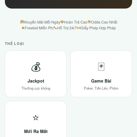
🎁
💎
🎯
Khuyến Mãi Mỗi Ngày
Hoàn Trả Cao
Odds Cao Nhất
🔥
📞
📜
Freebet Miễn Phí
Hỗ Trợ 24/7
Giấy Phép Hợp Pháp
THỂ LOẠI
💰
🃏
Jackpot
Game Bài
Thưởng cực khủng
Poker, Tiến Lên, Phỏm
⭐
Mới Ra Mắt