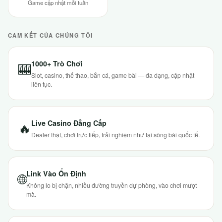
Game cập nhật mỗi tuần
CAM KẾT CỦA CHÚNG TÔI
1000+ Trò Chơi
🎰
Slot, casino, thể thao, bắn cá, game bài — đa dạng, cập nhật
liên tục.
Live Casino Đẳng Cấp
🔥
Dealer thật, chơi trực tiếp, trải nghiệm như tại sòng bài quốc tế.
Link Vào Ổn Định
🌐
Không lo bị chặn, nhiều đường truyền dự phòng, vào chơi mượt
mà.