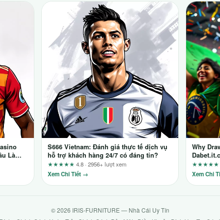
asino
S666 Vietnam: Đánh giá thực tế dịch vụ
Why Draw
âu Là
hỗ trợ khách hàng 24/7 có đáng tin?
Dabet.it
Lottery 
★★★★★
4.8 · 2956+ lượt xem
★★★★
Xem Chi Tiết →
Xem Chi T
© 2026 IRIS-FURNITURE — Nhà Cái Uy Tín