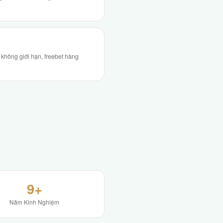
không giới hạn, freebet hàng
9+
Năm Kinh Nghiệm