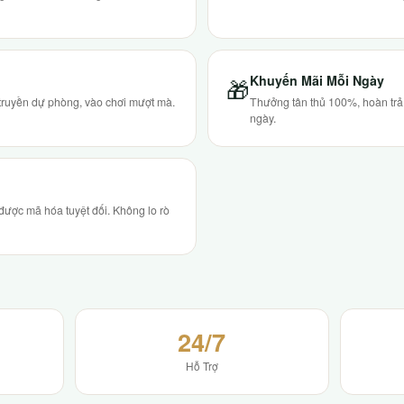
Khuyến Mãi Mỗi Ngày
🎁
truyền dự phòng, vào chơi mượt mà.
Thưởng tân thủ 100%, hoàn trả 
ngày.
được mã hóa tuyệt đối. Không lo rò
24/7
Hỗ Trợ