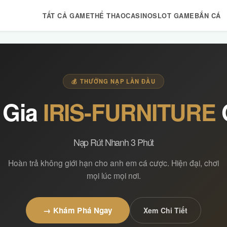
TẤT CẢ GAME
THỂ THAO
CASINO
SLOT GAME
BẮN CÁ
💰 THƯỞNG NẠP LẦN ĐẦU
 Gia
IRIS-FURNITURE
Nạp Rút Nhanh 3 Phút
Hoàn trả không giới hạn cho anh em cá cược. Hiện đại, chơi
mọi lúc mọi nơi.
→ Khám Phá Ngay
Xem Chi Tiết