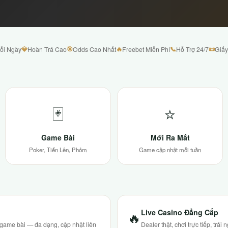
💎
🎯
🔥
📞
📜
ỗi Ngày
Hoàn Trả Cao
Odds Cao Nhất
Freebet Miễn Phí
Hỗ Trợ 24/7
Giấy
🃏
⭐
Game Bài
Mới Ra Mắt
Poker, Tiến Lên, Phỏm
Game cập nhật mỗi tuần
Live Casino Đẳng Cấp
🔥
, game bài — đa dạng, cập nhật liên
Dealer thật, chơi trực tiếp, trải