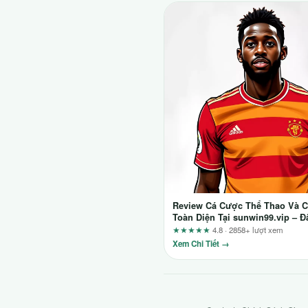
Review Cá Cược Thể Thao Và C
Toàn Diện Tại sunwin99.vip – Đ
Điểm Cần Xác Minh?
★★★★★
4.8 · 2858+ lượt xem
Xem Chi Tiết →