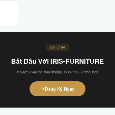
GIỜ VÀNG
Bắt Đầu Với IRIS-FURNITURE
Khuyến mãi thể thao khủng. Chơi mọi lúc mọi nơi!
Đăng Ký Ngay