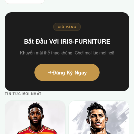
GIỜ VÀNG
Bắt Đầu Với IRIS-FURNITURE
Khuyến mãi thể thao khủng. Chơi mọi lúc mọi nơi!
Đăng Ký Ngay
TIN TỨC MỚI NHẤT