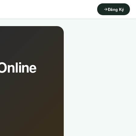
Đăng Ký
Online