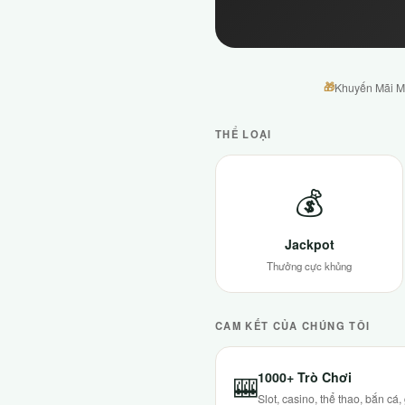
🎁
Khuyến Mãi M
THỂ LOẠI
💰
Jackpot
Thưởng cực khủng
CAM KẾT CỦA CHÚNG TÔI
1000+ Trò Chơi
🎰
Slot, casino, thể thao, bắn cá