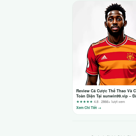
Review Cá Cược Thể Thao Và C
Toàn Diện Tại sunwin99.vip – Đ
Điểm Cần Xác Minh?
★★★★★
4.8 · 2866+ lượt xem
Xem Chi Tiết →