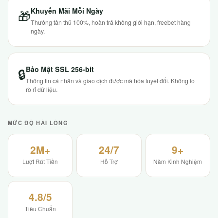
Khuyến Mãi Mỗi Ngày
🎁
Thưởng tân thủ 100%, hoàn trả không giới hạn, freebet hàng
ngày.
Bảo Mật SSL 256-bit
🔒
Thông tin cá nhân và giao dịch được mã hóa tuyệt đối. Không lo
rò rỉ dữ liệu.
MỨC ĐỘ HÀI LÒNG
2M+
24/7
9+
Lượt Rút Tiền
Hỗ Trợ
Năm Kinh Nghiệm
4.8/5
Tiêu Chuẩn