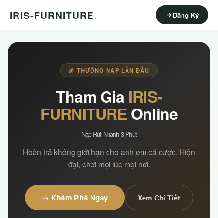
IRIS-FURNITURE
.
Đăng Ký
💰 THƯỞNG NẠP LẦN ĐẦU
Tham Gia
IRIS-
FURNITURE
Online
Nạp Rút Nhanh 3 Phút
Hoàn trả không giới hạn cho anh em cá cược. Hiện
đại, chơi mọi lúc mọi nơi.
→ Khám Phá Ngay
Xem Chi Tiết