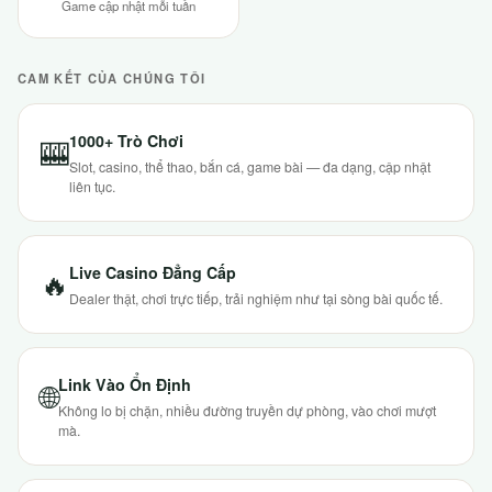
Game cập nhật mỗi tuần
CAM KẾT CỦA CHÚNG TÔI
1000+ Trò Chơi
🎰
Slot, casino, thể thao, bắn cá, game bài — đa dạng, cập nhật
liên tục.
Live Casino Đẳng Cấp
🔥
Dealer thật, chơi trực tiếp, trải nghiệm như tại sòng bài quốc tế.
Link Vào Ổn Định
🌐
Không lo bị chặn, nhiều đường truyền dự phòng, vào chơi mượt
mà.