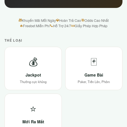
🎁
💎
🎯
Khuyến Mãi Mỗi Ngày
Hoàn Trả Cao
Odds Cao Nhất
🔥
📞
📜
Freebet Miễn Phí
Hỗ Trợ 24/7
Giấy Phép Hợp Pháp
THỂ LOẠI
💰
🃏
Jackpot
Game Bài
Thưởng cực khủng
Poker, Tiến Lên, Phỏm
⭐
Mới Ra Mắt