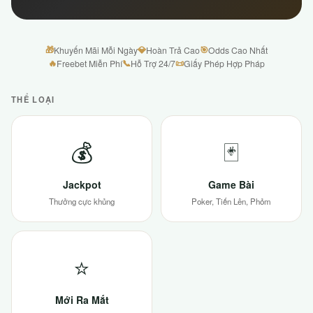
🎁
💎
🎯
Khuyến Mãi Mỗi Ngày
Hoàn Trả Cao
Odds Cao Nhất
🔥
📞
📜
Freebet Miễn Phí
Hỗ Trợ 24/7
Giấy Phép Hợp Pháp
THỂ LOẠI
💰
🃏
Jackpot
Game Bài
Thưởng cực khủng
Poker, Tiến Lên, Phỏm
⭐
Mới Ra Mắt