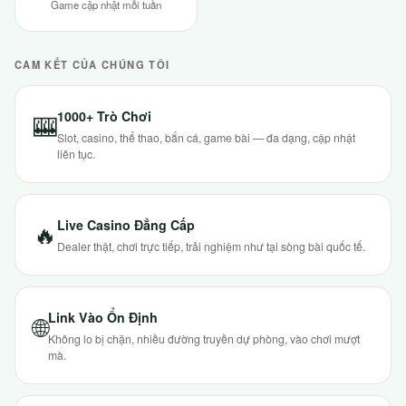
Game cập nhật mỗi tuần
CAM KẾT CỦA CHÚNG TÔI
1000+ Trò Chơi
🎰
Slot, casino, thể thao, bắn cá, game bài — đa dạng, cập nhật
liên tục.
Live Casino Đẳng Cấp
🔥
Dealer thật, chơi trực tiếp, trải nghiệm như tại sòng bài quốc tế.
Link Vào Ổn Định
🌐
Không lo bị chặn, nhiều đường truyền dự phòng, vào chơi mượt
mà.