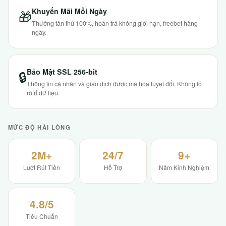
Khuyến Mãi Mỗi Ngày
🎁
Thưởng tân thủ 100%, hoàn trả không giới hạn, freebet hàng
ngày.
Bảo Mật SSL 256-bit
🔒
Thông tin cá nhân và giao dịch được mã hóa tuyệt đối. Không lo
rò rỉ dữ liệu.
MỨC ĐỘ HÀI LÒNG
2M+
24/7
9+
Lượt Rút Tiền
Hỗ Trợ
Năm Kinh Nghiệm
4.8/5
Tiêu Chuẩn