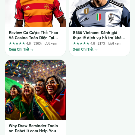
Review Cá Cược Thể Thao
S666 Vietnam: Đánh giá
Và Casino Toàn Diện Tại
thực tế dịch vụ hỗ trợ khách
sunwin99.vip – Đâu Là Điểm
hàng 24/7 có đáng tin?
★★★★★
4.8 · 3363+ lượt xem
★★★★★
4.8 · 2173+ lượt xem
Cần Xác Minh?
Xem Chi Tiết →
Xem Chi Tiết →
Why Draw Reminder Tools
on Dabet.it.com Help You