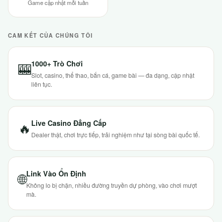
Game cập nhật mỗi tuần
CAM KẾT CỦA CHÚNG TÔI
1000+ Trò Chơi
🎰
Slot, casino, thể thao, bắn cá, game bài — đa dạng, cập nhật
liên tục.
Live Casino Đẳng Cấp
🔥
Dealer thật, chơi trực tiếp, trải nghiệm như tại sòng bài quốc tế.
Link Vào Ổn Định
🌐
Không lo bị chặn, nhiều đường truyền dự phòng, vào chơi mượt
mà.