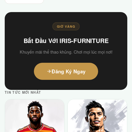
GIỜ VÀNG
Bắt Đầu Với IRIS-FURNITURE
Khuyến mãi thể thao khủng. Chơi mọi lúc mọi nơi!
Đăng Ký Ngay
TIN TỨC MỚI NHẤT