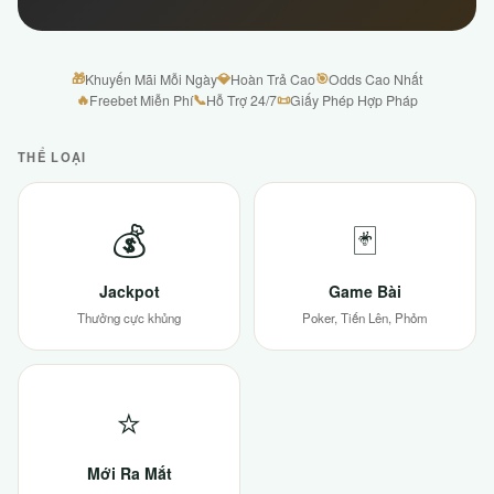
🎁
💎
🎯
Khuyến Mãi Mỗi Ngày
Hoàn Trả Cao
Odds Cao Nhất
🔥
📞
📜
Freebet Miễn Phí
Hỗ Trợ 24/7
Giấy Phép Hợp Pháp
THỂ LOẠI
💰
🃏
Jackpot
Game Bài
Thưởng cực khủng
Poker, Tiến Lên, Phỏm
⭐
Mới Ra Mắt