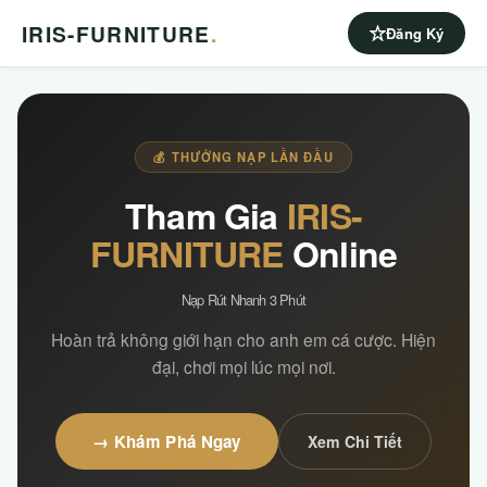
IRIS-FURNITURE
.
Đăng Ký
💰 THƯỞNG NẠP LẦN ĐẦU
Tham Gia
IRIS-
FURNITURE
Online
Nạp Rút Nhanh 3 Phút
Hoàn trả không giới hạn cho anh em cá cược. Hiện
đại, chơi mọi lúc mọi nơi.
→ Khám Phá Ngay
Xem Chi Tiết