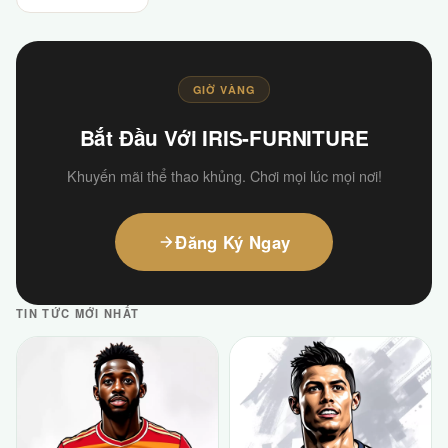
GIỜ VÀNG
Bắt Đầu Với IRIS-FURNITURE
Khuyến mãi thể thao khủng. Chơi mọi lúc mọi nơi!
Đăng Ký Ngay
TIN TỨC MỚI NHẤT