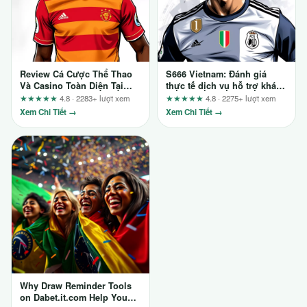
Review Cá Cược Thể Thao
S666 Vietnam: Đánh giá
Và Casino Toàn Diện Tại
thực tế dịch vụ hỗ trợ khách
sunwin99.vip – Đâu Là Điểm
hàng 24/7 có đáng tin?
★★★★★
4.8 · 2283+ lượt xem
★★★★★
4.8 · 2275+ lượt xem
Cần Xác Minh?
Xem Chi Tiết →
Xem Chi Tiết →
Why Draw Reminder Tools
on Dabet.it.com Help You