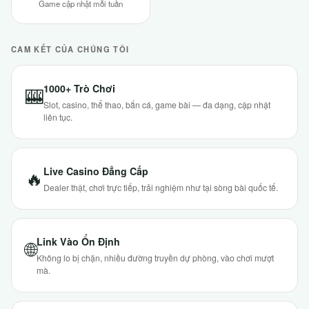
Game cập nhật mỗi tuần
CAM KẾT CỦA CHÚNG TÔI
1000+ Trò Chơi
🎰
Slot, casino, thể thao, bắn cá, game bài — đa dạng, cập nhật
liên tục.
Live Casino Đẳng Cấp
🔥
Dealer thật, chơi trực tiếp, trải nghiệm như tại sòng bài quốc tế.
Link Vào Ổn Định
🌐
Không lo bị chặn, nhiều đường truyền dự phòng, vào chơi mượt
mà.