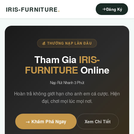
IRIS-FURNITURE
.
Đăng Ký
💰 THƯỞNG NẠP LẦN ĐẦU
Tham Gia
IRIS-
FURNITURE
Online
Nạp Rút Nhanh 3 Phút
Hoàn trả không giới hạn cho anh em cá cược. Hiện
đại, chơi mọi lúc mọi nơi.
→ Khám Phá Ngay
Xem Chi Tiết