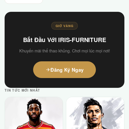
GIỜ VÀNG
Bắt Đầu Với IRIS-FURNITURE
Khuyến mãi thể thao khủng. Chơi mọi lúc mọi nơi!
Đăng Ký Ngay
TIN TỨC MỚI NHẤT