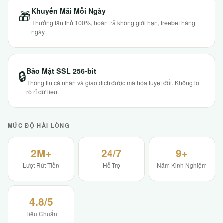
Khuyến Mãi Mỗi Ngày
🎁
Thưởng tân thủ 100%, hoàn trả không giới hạn, freebet hàng
ngày.
Bảo Mật SSL 256-bit
🔒
Thông tin cá nhân và giao dịch được mã hóa tuyệt đối. Không lo
rò rỉ dữ liệu.
MỨC ĐỘ HÀI LÒNG
2M+
24/7
9+
Lượt Rút Tiền
Hỗ Trợ
Năm Kinh Nghiệm
4.8/5
Tiêu Chuẩn