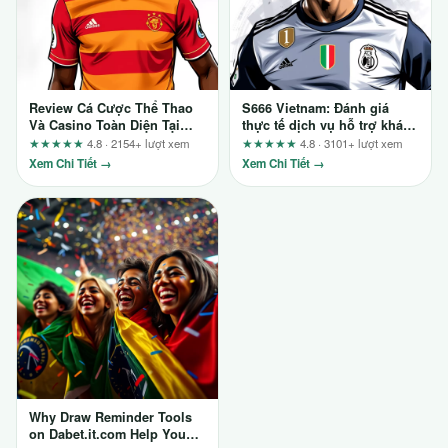
Review Cá Cược Thể Thao
S666 Vietnam: Đánh giá
Và Casino Toàn Diện Tại
thực tế dịch vụ hỗ trợ khách
sunwin99.vip – Đâu Là Điểm
hàng 24/7 có đáng tin?
★★★★★
4.8 · 2154+ lượt xem
★★★★★
4.8 · 3101+ lượt xem
Cần Xác Minh?
Xem Chi Tiết →
Xem Chi Tiết →
Why Draw Reminder Tools
on Dabet.it.com Help You