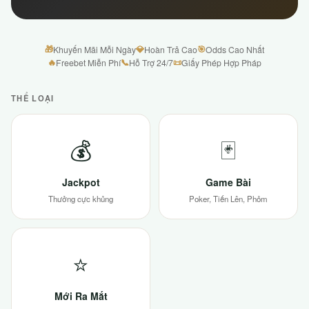
🎁
💎
🎯
Khuyến Mãi Mỗi Ngày
Hoàn Trả Cao
Odds Cao Nhất
🔥
📞
📜
Freebet Miễn Phí
Hỗ Trợ 24/7
Giấy Phép Hợp Pháp
THỂ LOẠI
💰
🃏
Jackpot
Game Bài
Thưởng cực khủng
Poker, Tiến Lên, Phỏm
⭐
Mới Ra Mắt