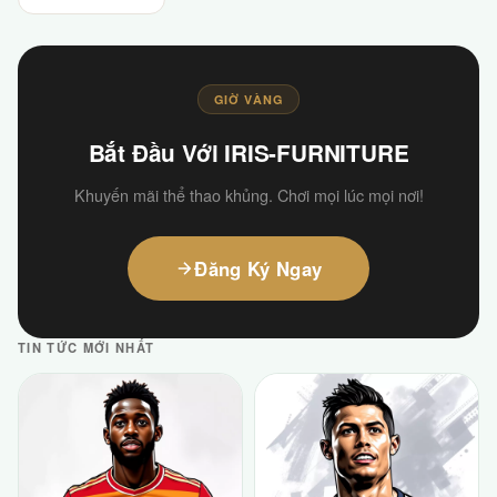
GIỜ VÀNG
Bắt Đầu Với IRIS-FURNITURE
Khuyến mãi thể thao khủng. Chơi mọi lúc mọi nơi!
Đăng Ký Ngay
TIN TỨC MỚI NHẤT