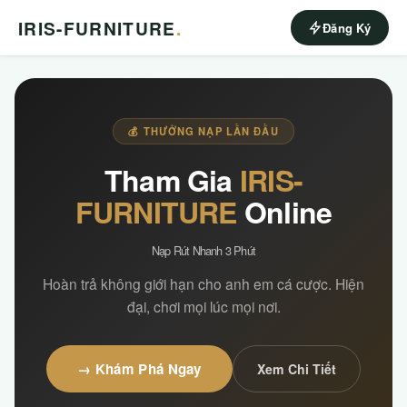
IRIS-FURNITURE
.
Đăng Ký
💰 THƯỞNG NẠP LẦN ĐẦU
Tham Gia
IRIS-
FURNITURE
Online
Nạp Rút Nhanh 3 Phút
Hoàn trả không giới hạn cho anh em cá cược. Hiện
đại, chơi mọi lúc mọi nơi.
→ Khám Phá Ngay
Xem Chi Tiết