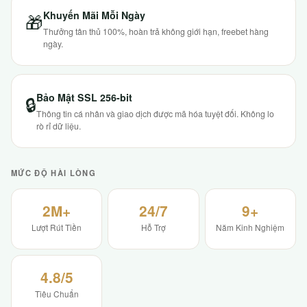
Khuyến Mãi Mỗi Ngày
🎁
Thưởng tân thủ 100%, hoàn trả không giới hạn, freebet hàng
ngày.
Bảo Mật SSL 256-bit
🔒
Thông tin cá nhân và giao dịch được mã hóa tuyệt đối. Không lo
rò rỉ dữ liệu.
MỨC ĐỘ HÀI LÒNG
2M+
24/7
9+
Lượt Rút Tiền
Hỗ Trợ
Năm Kinh Nghiệm
4.8/5
Tiêu Chuẩn