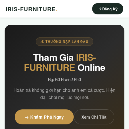
IRIS-FURNITURE
.
Đăng Ký
💰 THƯỞNG NẠP LẦN ĐẦU
Tham Gia
IRIS-
FURNITURE
Online
Nạp Rút Nhanh 3 Phút
Hoàn trả không giới hạn cho anh em cá cược. Hiện
đại, chơi mọi lúc mọi nơi.
→ Khám Phá Ngay
Xem Chi Tiết