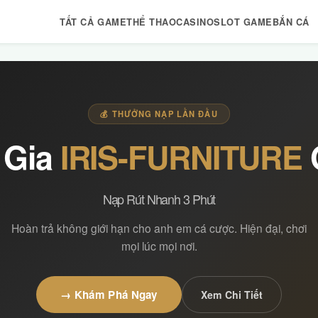
TẤT CẢ GAME
THỂ THAO
CASINO
SLOT GAME
BẮN CÁ
💰 THƯỞNG NẠP LẦN ĐẦU
 Gia
IRIS-FURNITURE
Nạp Rút Nhanh 3 Phút
Hoàn trả không giới hạn cho anh em cá cược. Hiện đại, chơi
mọi lúc mọi nơi.
→ Khám Phá Ngay
Xem Chi Tiết