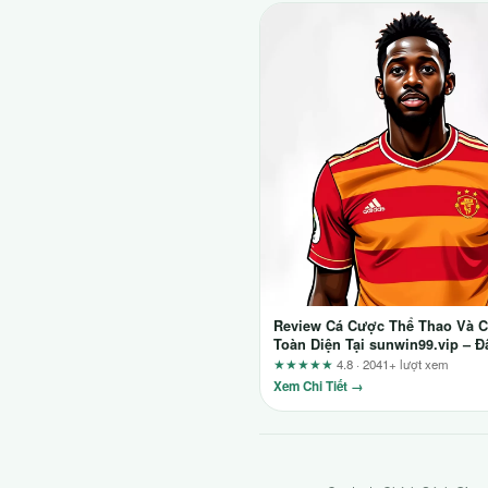
Review Cá Cược Thể Thao Và C
Toàn Diện Tại sunwin99.vip – Đ
Điểm Cần Xác Minh?
★★★★★
4.8 · 2041+ lượt xem
Xem Chi Tiết →