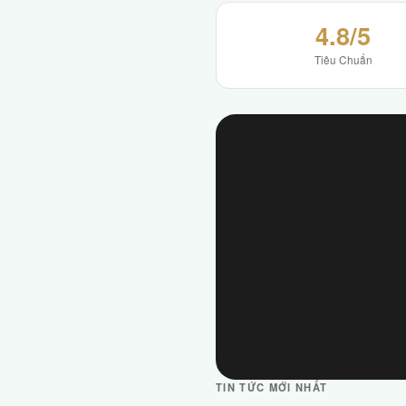
4.8/5
Tiêu Chuẩn
TIN TỨC MỚI NHẤT