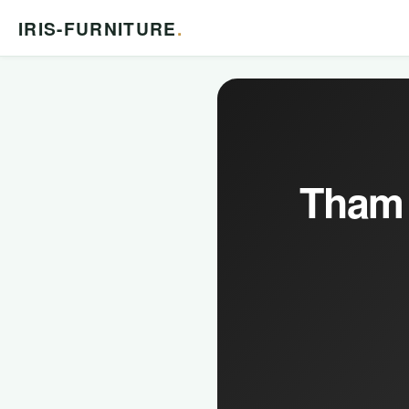
IRIS-FURNITURE
.
Tham