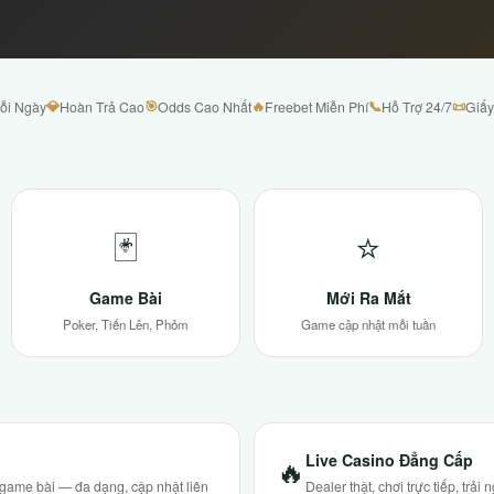
💎
🎯
🔥
📞
📜
ỗi Ngày
Hoàn Trả Cao
Odds Cao Nhất
Freebet Miễn Phí
Hỗ Trợ 24/7
Giấy
🃏
⭐
Game Bài
Mới Ra Mắt
Poker, Tiến Lên, Phỏm
Game cập nhật mỗi tuần
Live Casino Đẳng Cấp
🔥
, game bài — đa dạng, cập nhật liên
Dealer thật, chơi trực tiếp, trải