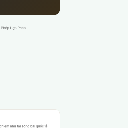
 Phép Hợp Pháp
 nghiệm như tại sòng bài quốc tế.