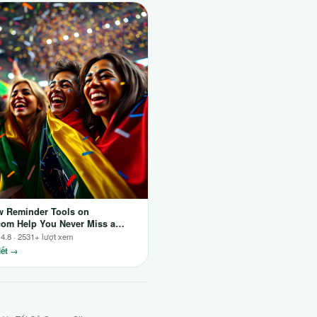
 Reminder Tools on
.com Help You Never Miss a
Schedule Again
★
4.8 · 2531+ lượt xem
iết →