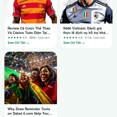
Review Cá Cược Thể Thao
S666 Vietnam: Đánh giá
Và Casino Toàn Diện Tại
thực tế dịch vụ hỗ trợ khách
sunwin99.vip – Đâu Là Điểm
hàng 24/7 có đáng tin?
★★★★★
4.8 · 2868+ lượt xem
★★★★★
4.8 · 3116+ lượt xem
Cần Xác Minh?
Xem Chi Tiết →
Xem Chi Tiết →
Why Draw Reminder Tools
on Dabet.it.com Help You