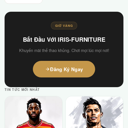
GIỜ VÀNG
Bắt Đầu Với IRIS-FURNITURE
Khuyến mãi thể thao khủng. Chơi mọi lúc mọi nơi!
Đăng Ký Ngay
TIN TỨC MỚI NHẤT