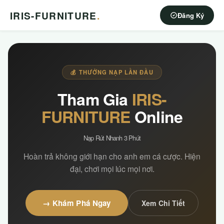
IRIS-FURNITURE
.
Đăng Ký
💰 THƯỞNG NẠP LẦN ĐẦU
Tham Gia
IRIS-
FURNITURE
Online
Nạp Rút Nhanh 3 Phút
Hoàn trả không giới hạn cho anh em cá cược. Hiện
đại, chơi mọi lúc mọi nơi.
→ Khám Phá Ngay
Xem Chi Tiết