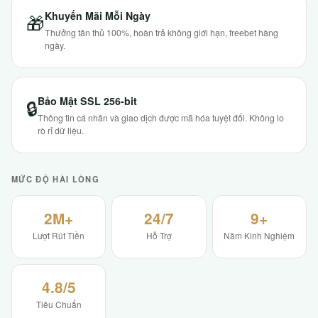
Khuyến Mãi Mỗi Ngày
🎁
Thưởng tân thủ 100%, hoàn trả không giới hạn, freebet hàng
ngày.
Bảo Mật SSL 256-bit
🔒
Thông tin cá nhân và giao dịch được mã hóa tuyệt đối. Không lo
rò rỉ dữ liệu.
MỨC ĐỘ HÀI LÒNG
2M+
24/7
9+
Lượt Rút Tiền
Hỗ Trợ
Năm Kinh Nghiệm
4.8/5
Tiêu Chuẩn