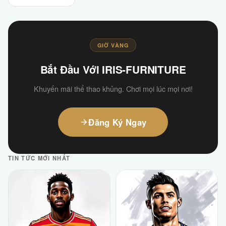
GIỜ VÀNG
Bắt Đầu Với IRIS-FURNITURE
Khuyến mãi thể thao khủng. Chơi mọi lúc mọi nơi!
Đăng Ký Ngay
TIN TỨC MỚI NHẤT