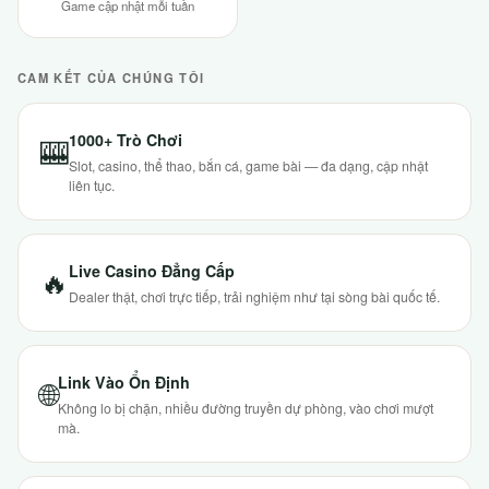
Game cập nhật mỗi tuần
CAM KẾT CỦA CHÚNG TÔI
1000+ Trò Chơi
🎰
Slot, casino, thể thao, bắn cá, game bài — đa dạng, cập nhật
liên tục.
Live Casino Đẳng Cấp
🔥
Dealer thật, chơi trực tiếp, trải nghiệm như tại sòng bài quốc tế.
Link Vào Ổn Định
🌐
Không lo bị chặn, nhiều đường truyền dự phòng, vào chơi mượt
mà.