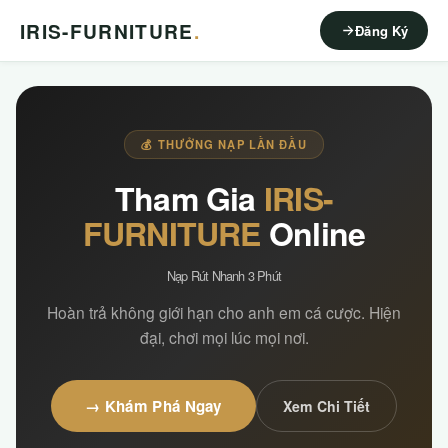
IRIS-FURNITURE
.
Đăng Ký
💰 THƯỞNG NẠP LẦN ĐẦU
Tham Gia
IRIS-
FURNITURE
Online
Nạp Rút Nhanh 3 Phút
Hoàn trả không giới hạn cho anh em cá cược. Hiện
đại, chơi mọi lúc mọi nơi.
→ Khám Phá Ngay
Xem Chi Tiết