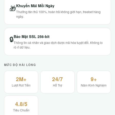
Khuyến Mãi Mỗi Ngày
🎁
Thưởng tân thủ 100%, hoàn trả không giới hạn, freebet hàng
ngày.
Bảo Mật SSL 256-bit
🔒
Thông tin cá nhân và giao dịch được mã hóa tuyệt đối. Không lo
rò rỉ dữ liệu.
MỨC ĐỘ HÀI LÒNG
2M+
24/7
9+
Lượt Rút Tiền
Hỗ Trợ
Năm Kinh Nghiệm
4.8/5
Tiêu Chuẩn