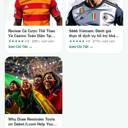
Review Cá Cược Thể Thao
S666 Vietnam: Đánh giá
Và Casino Toàn Diện Tại
thực tế dịch vụ hỗ trợ khách
sunwin99.vip – Đâu Là Điểm
hàng 24/7 có đáng tin?
★★★★★
4.8 · 2291+ lượt xem
★★★★★
4.8 · 2770+ lượt xem
Cần Xác Minh?
Xem Chi Tiết →
Xem Chi Tiết →
Why Draw Reminder Tools
on Dabet.it.com Help You