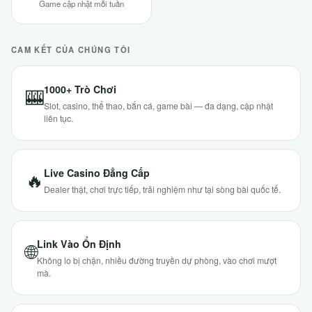
Game cập nhật mỗi tuần
CAM KẾT CỦA CHÚNG TÔI
1000+ Trò Chơi
🎰
Slot, casino, thể thao, bắn cá, game bài — đa dạng, cập nhật
liên tục.
Live Casino Đẳng Cấp
🔥
Dealer thật, chơi trực tiếp, trải nghiệm như tại sòng bài quốc tế.
Link Vào Ổn Định
🌐
Không lo bị chặn, nhiều đường truyền dự phòng, vào chơi mượt
mà.