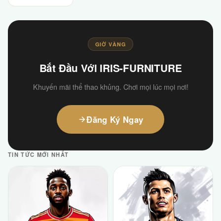
GIỜ VÀNG
Bắt Đầu Với IRIS-FURNITURE
Khuyến mãi thể thao khủng. Chơi mọi lúc mọi nơi!
Đăng Ký Ngay
TIN TỨC MỚI NHẤT