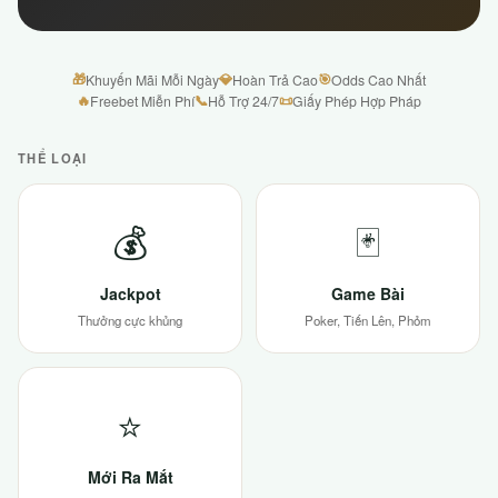
🎁
💎
🎯
Khuyến Mãi Mỗi Ngày
Hoàn Trả Cao
Odds Cao Nhất
🔥
📞
📜
Freebet Miễn Phí
Hỗ Trợ 24/7
Giấy Phép Hợp Pháp
THỂ LOẠI
💰
🃏
Jackpot
Game Bài
Thưởng cực khủng
Poker, Tiến Lên, Phỏm
⭐
Mới Ra Mắt