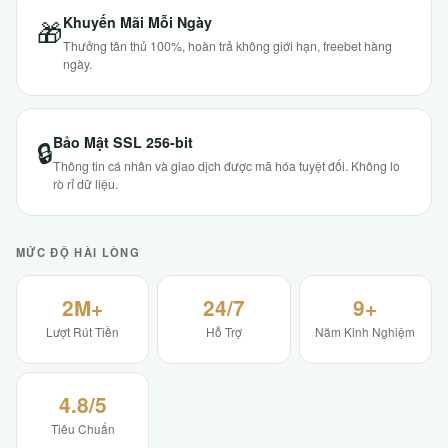
Khuyến Mãi Mỗi Ngày
🎁
Thưởng tân thủ 100%, hoàn trả không giới hạn, freebet hàng
ngày.
Bảo Mật SSL 256-bit
🔒
Thông tin cá nhân và giao dịch được mã hóa tuyệt đối. Không lo
rò rỉ dữ liệu.
MỨC ĐỘ HÀI LÒNG
2M+
24/7
9+
Lượt Rút Tiền
Hỗ Trợ
Năm Kinh Nghiệm
4.8/5
Tiêu Chuẩn