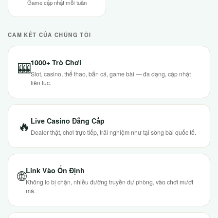
Game cập nhật mỗi tuần
CAM KẾT CỦA CHÚNG TÔI
1000+ Trò Chơi
🎰
Slot, casino, thể thao, bắn cá, game bài — đa dạng, cập nhật
liên tục.
Live Casino Đẳng Cấp
🔥
Dealer thật, chơi trực tiếp, trải nghiệm như tại sòng bài quốc tế.
Link Vào Ổn Định
🌐
Không lo bị chặn, nhiều đường truyền dự phòng, vào chơi mượt
mà.