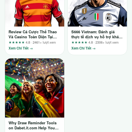
Review Cá Cược Thể Thao
S666 Vietnam: Đánh giá
Và Casino Toàn Diện Tại
thực tế dịch vụ hỗ trợ khách
sunwin99.vip – Đâu Là Điểm
hàng 24/7 có đáng tin?
★★★★★
4.8 · 2461+ lượt xem
★★★★★
4.8 · 2306+ lượt xem
Cần Xác Minh?
Xem Chi Tiết →
Xem Chi Tiết →
Why Draw Reminder Tools
on Dabet.it.com Help You