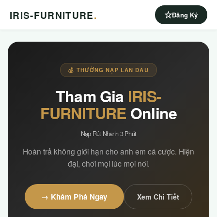
IRIS-FURNITURE
.
Đăng Ký
💰 THƯỞNG NẠP LẦN ĐẦU
Tham Gia
IRIS-
FURNITURE
Online
Nạp Rút Nhanh 3 Phút
Hoàn trả không giới hạn cho anh em cá cược. Hiện
đại, chơi mọi lúc mọi nơi.
→ Khám Phá Ngay
Xem Chi Tiết