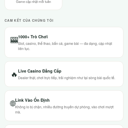
Game cập nhật mỗi tuần
CAM KẾT CỦA CHÚNG TÔI
1000+ Trò Chơi
🎰
Slot, casino, thể thao, bắn cá, game bài — đa dạng, cập nhật
liên tục.
Live Casino Đẳng Cấp
🔥
Dealer thật, chơi trực tiếp, trải nghiệm như tại sòng bài quốc tế.
Link Vào Ổn Định
🌐
Không lo bị chặn, nhiều đường truyền dự phòng, vào chơi mượt
mà.