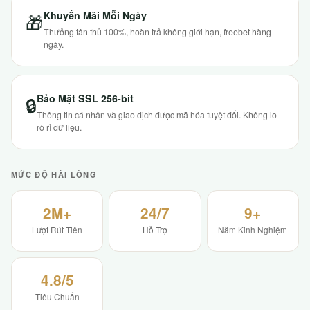
Khuyến Mãi Mỗi Ngày
🎁
Thưởng tân thủ 100%, hoàn trả không giới hạn, freebet hàng
ngày.
Bảo Mật SSL 256-bit
🔒
Thông tin cá nhân và giao dịch được mã hóa tuyệt đối. Không lo
rò rỉ dữ liệu.
MỨC ĐỘ HÀI LÒNG
2M+
24/7
9+
Lượt Rút Tiền
Hỗ Trợ
Năm Kinh Nghiệm
4.8/5
Tiêu Chuẩn