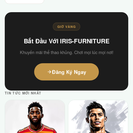
GIỜ VÀNG
Bắt Đầu Với IRIS-FURNITURE
Khuyến mãi thể thao khủng. Chơi mọi lúc mọi nơi!
Đăng Ký Ngay
TIN TỨC MỚI NHẤT