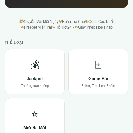
🎁
💎
🎯
Khuyến Mãi Mỗi Ngày
Hoàn Trả Cao
Odds Cao Nhất
🔥
📞
📜
Freebet Miễn Phí
Hỗ Trợ 24/7
Giấy Phép Hợp Pháp
THỂ LOẠI
💰
🃏
Jackpot
Game Bài
Thưởng cực khủng
Poker, Tiến Lên, Phỏm
⭐
Mới Ra Mắt