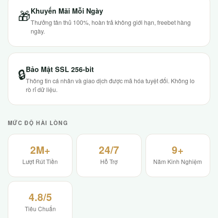
Khuyến Mãi Mỗi Ngày
🎁
Thưởng tân thủ 100%, hoàn trả không giới hạn, freebet hàng
ngày.
Bảo Mật SSL 256-bit
🔒
Thông tin cá nhân và giao dịch được mã hóa tuyệt đối. Không lo
rò rỉ dữ liệu.
MỨC ĐỘ HÀI LÒNG
2M+
24/7
9+
Lượt Rút Tiền
Hỗ Trợ
Năm Kinh Nghiệm
4.8/5
Tiêu Chuẩn