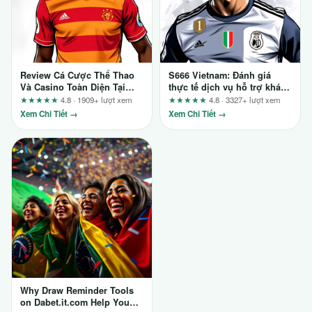
Review Cá Cược Thể Thao
S666 Vietnam: Đánh giá
Và Casino Toàn Diện Tại
thực tế dịch vụ hỗ trợ khách
sunwin99.vip – Đâu Là Điểm
hàng 24/7 có đáng tin?
★★★★★
4.8 · 1909+ lượt xem
★★★★★
4.8 · 3327+ lượt xem
Cần Xác Minh?
Xem Chi Tiết →
Xem Chi Tiết →
Why Draw Reminder Tools
on Dabet.it.com Help You