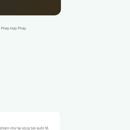
 Phép Hợp Pháp
 nghiệm như tại sòng bài quốc tế.