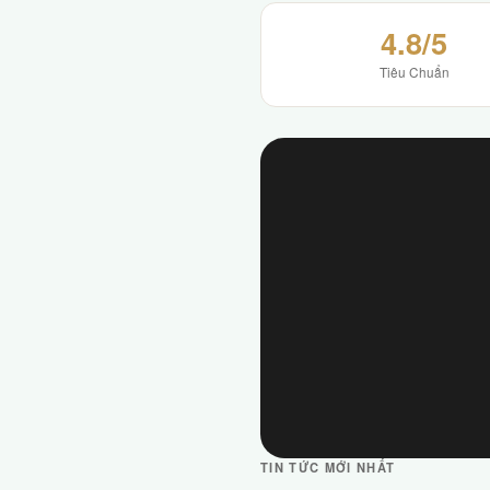
4.8/5
Tiêu Chuẩn
TIN TỨC MỚI NHẤT