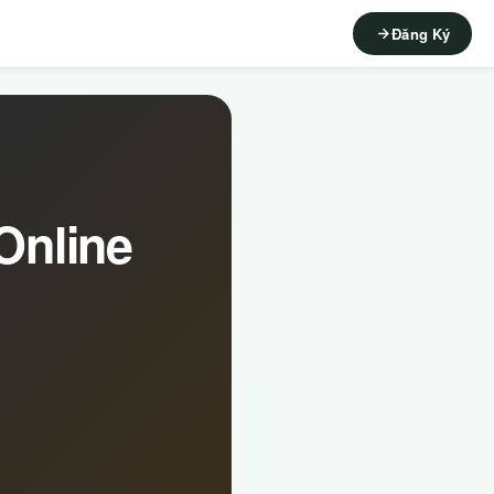
Đăng Ký
Online