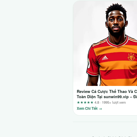
Review Cá Cược Thể Thao Và C
Toàn Diện Tại sunwin99.vip – Đ
Điểm Cần Xác Minh?
★★★★★
4.8 · 1995+ lượt xem
Xem Chi Tiết →