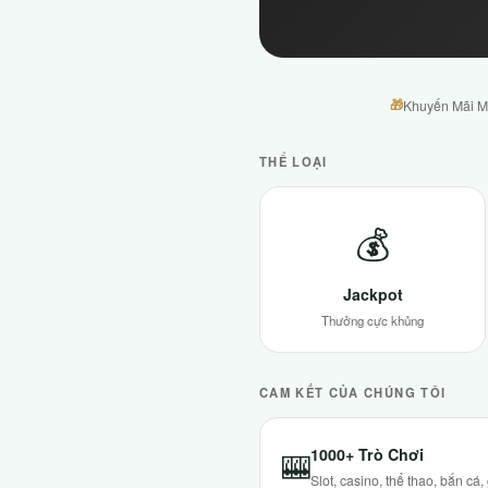
🎁
Khuyến Mãi M
THỂ LOẠI
💰
Jackpot
Thưởng cực khủng
CAM KẾT CỦA CHÚNG TÔI
1000+ Trò Chơi
🎰
Slot, casino, thể thao, bắn cá