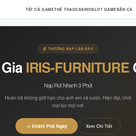
TẤT CẢ GAME
THỂ THAO
CASINO
SLOT GAME
BẮN CÁ
💰 THƯỞNG NẠP LẦN ĐẦU
 Gia
IRIS-FURNITURE
Nạp Rút Nhanh 3 Phút
Hoàn trả không giới hạn cho anh em cá cược. Hiện đại, chơi
mọi lúc mọi nơi.
→ Khám Phá Ngay
Xem Chi Tiết