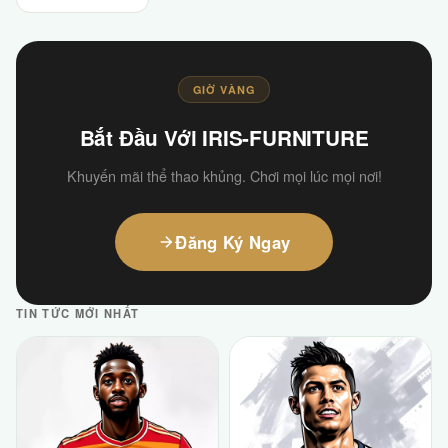
GIỜ VÀNG
Bắt Đầu Với IRIS-FURNITURE
Khuyến mãi thể thao khủng. Chơi mọi lúc mọi nơi!
Đăng Ký Ngay
TIN TỨC MỚI NHẤT