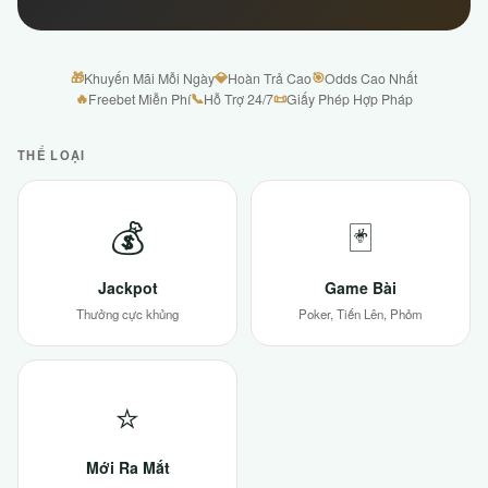
🎁
💎
🎯
Khuyến Mãi Mỗi Ngày
Hoàn Trả Cao
Odds Cao Nhất
🔥
📞
📜
Freebet Miễn Phí
Hỗ Trợ 24/7
Giấy Phép Hợp Pháp
THỂ LOẠI
💰
🃏
Jackpot
Game Bài
Thưởng cực khủng
Poker, Tiến Lên, Phỏm
⭐
Mới Ra Mắt