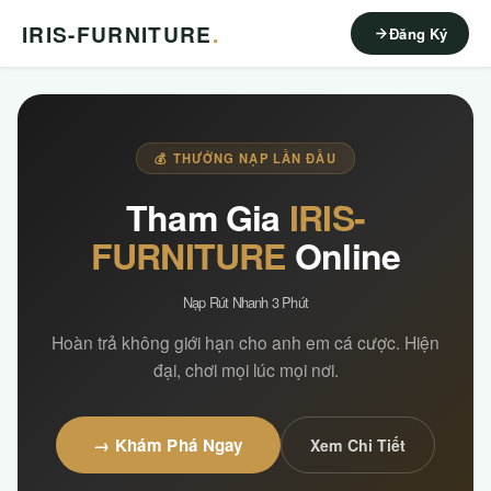
IRIS-FURNITURE
.
Đăng Ký
💰 THƯỞNG NẠP LẦN ĐẦU
Tham Gia
IRIS-
FURNITURE
Online
Nạp Rút Nhanh 3 Phút
Hoàn trả không giới hạn cho anh em cá cược. Hiện
đại, chơi mọi lúc mọi nơi.
→ Khám Phá Ngay
Xem Chi Tiết