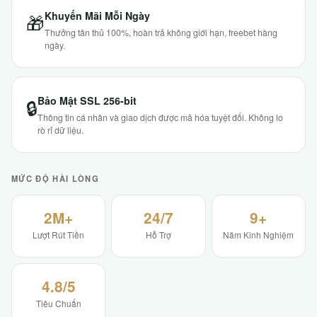
Khuyến Mãi Mỗi Ngày
🎁
Thưởng tân thủ 100%, hoàn trả không giới hạn, freebet hàng
ngày.
Bảo Mật SSL 256-bit
🔒
Thông tin cá nhân và giao dịch được mã hóa tuyệt đối. Không lo
rò rỉ dữ liệu.
MỨC ĐỘ HÀI LÒNG
2M+
24/7
9+
Lượt Rút Tiền
Hỗ Trợ
Năm Kinh Nghiệm
4.8/5
Tiêu Chuẩn