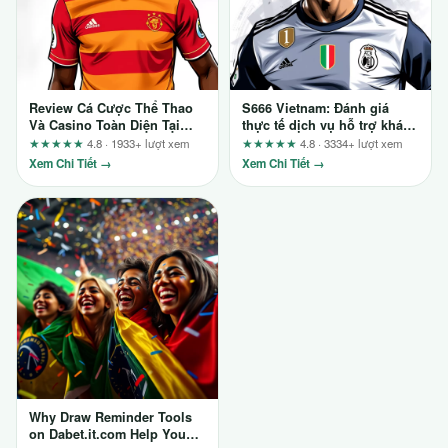
Review Cá Cược Thể Thao
S666 Vietnam: Đánh giá
Và Casino Toàn Diện Tại
thực tế dịch vụ hỗ trợ khách
sunwin99.vip – Đâu Là Điểm
hàng 24/7 có đáng tin?
★★★★★
4.8 · 1933+ lượt xem
★★★★★
4.8 · 3334+ lượt xem
Cần Xác Minh?
Xem Chi Tiết →
Xem Chi Tiết →
Why Draw Reminder Tools
on Dabet.it.com Help You