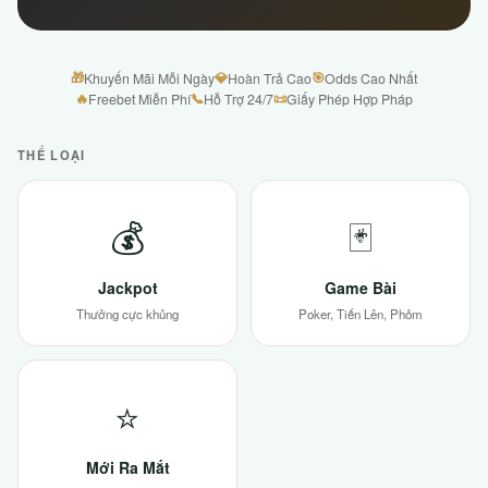
🎁
💎
🎯
Khuyến Mãi Mỗi Ngày
Hoàn Trả Cao
Odds Cao Nhất
🔥
📞
📜
Freebet Miễn Phí
Hỗ Trợ 24/7
Giấy Phép Hợp Pháp
THỂ LOẠI
💰
🃏
Jackpot
Game Bài
Thưởng cực khủng
Poker, Tiến Lên, Phỏm
⭐
Mới Ra Mắt