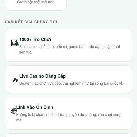
Game cập nhật mỗi tuần
CAM KẾT CỦA CHÚNG TÔI
1000+ Trò Chơi
🎰
Slot, casino, thể thao, bắn cá, game bài — đa dạng, cập nhật
liên tục.
Live Casino Đẳng Cấp
🔥
Dealer thật, chơi trực tiếp, trải nghiệm như tại sòng bài quốc tế.
Link Vào Ổn Định
🌐
Không lo bị chặn, nhiều đường truyền dự phòng, vào chơi mượt
mà.