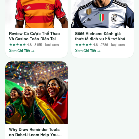
Review Cá Cược Thể Thao
S666 Vietnam: Đánh giá
Và Casino Toàn Diện Tại
thực tế dịch vụ hỗ trợ khách
sunwin99.vip – Đâu Là Điểm
hàng 24/7 có đáng tin?
★★★★★
4.8 · 3155+ lượt xem
★★★★★
4.8 · 2786+ lượt xem
Cần Xác Minh?
Xem Chi Tiết →
Xem Chi Tiết →
Why Draw Reminder Tools
on Dabet.it.com Help You