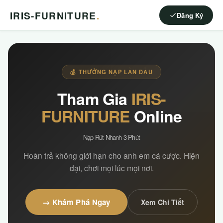
IRIS-FURNITURE
.
Đăng Ký
💰 THƯỞNG NẠP LẦN ĐẦU
Tham Gia
IRIS-
FURNITURE
Online
Nạp Rút Nhanh 3 Phút
Hoàn trả không giới hạn cho anh em cá cược. Hiện
đại, chơi mọi lúc mọi nơi.
→ Khám Phá Ngay
Xem Chi Tiết