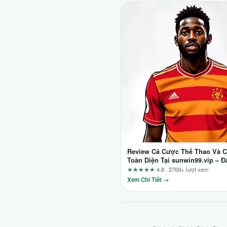
Review Cá Cược Thể Thao Và C
Toàn Diện Tại sunwin99.vip – Đ
Điểm Cần Xác Minh?
★★★★★
4.8 · 2769+ lượt xem
Xem Chi Tiết →