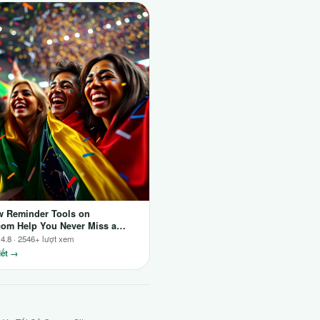
 Reminder Tools on
.com Help You Never Miss a
Schedule Again
★
4.8 · 2546+ lượt xem
iết →