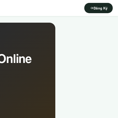
Đăng Ký
Online