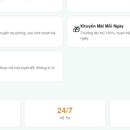
Khuyến Mãi Mỗi Ngày
🎁
truyền dự phòng, vào chơi mượt mà.
Thưởng tân thủ 100%, hoàn trả 
ngày.
được mã hóa tuyệt đối. Không lo rò
24/7
Hỗ Trợ