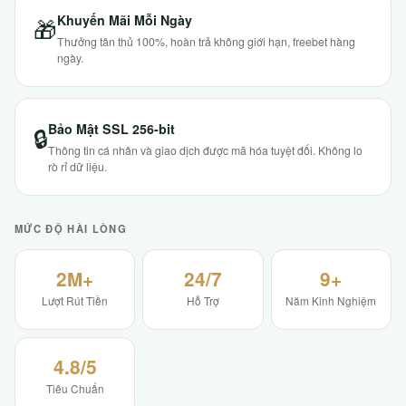
Khuyến Mãi Mỗi Ngày
🎁
Thưởng tân thủ 100%, hoàn trả không giới hạn, freebet hàng
ngày.
Bảo Mật SSL 256-bit
🔒
Thông tin cá nhân và giao dịch được mã hóa tuyệt đối. Không lo
rò rỉ dữ liệu.
MỨC ĐỘ HÀI LÒNG
2M+
24/7
9+
Lượt Rút Tiền
Hỗ Trợ
Năm Kinh Nghiệm
4.8/5
Tiêu Chuẩn