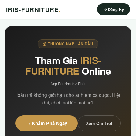
IRIS-FURNITURE
.
Đăng Ký
💰 THƯỞNG NẠP LẦN ĐẦU
Tham Gia
IRIS-
FURNITURE
Online
Nạp Rút Nhanh 3 Phút
Hoàn trả không giới hạn cho anh em cá cược. Hiện
đại, chơi mọi lúc mọi nơi.
→ Khám Phá Ngay
Xem Chi Tiết