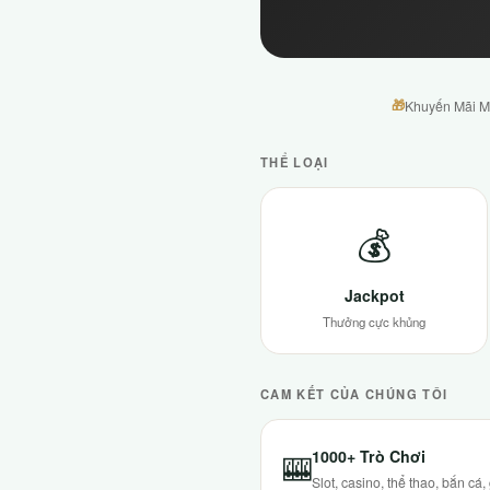
🎁
Khuyến Mãi M
THỂ LOẠI
💰
Jackpot
Thưởng cực khủng
CAM KẾT CỦA CHÚNG TÔI
1000+ Trò Chơi
🎰
Slot, casino, thể thao, bắn cá