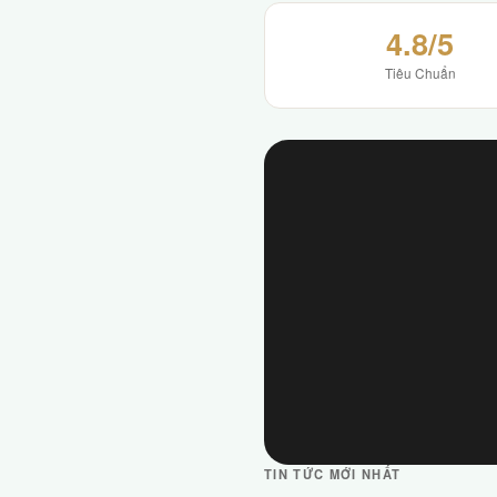
4.8/5
Tiêu Chuẩn
TIN TỨC MỚI NHẤT