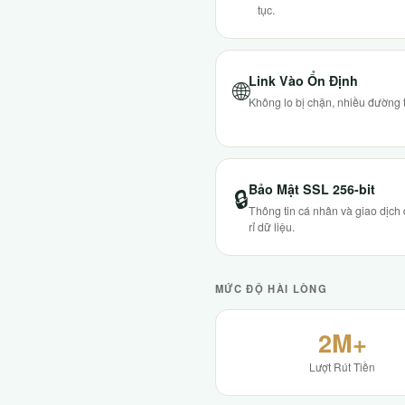
tục.
Link Vào Ổn Định
🌐
Không lo bị chặn, nhiều đường 
Bảo Mật SSL 256-bit
🔒
Thông tin cá nhân và giao dịch 
rỉ dữ liệu.
MỨC ĐỘ HÀI LÒNG
2M+
Lượt Rút Tiền