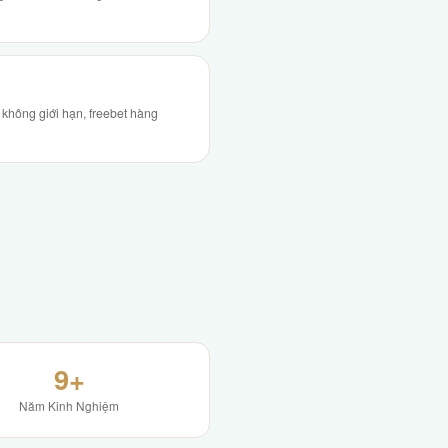
không giới hạn, freebet hàng
9+
Năm Kinh Nghiệm