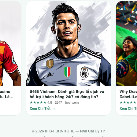
asino
S666 Vietnam: Đánh giá thực tế dịch vụ
Why Draw
âu Là
hỗ trợ khách hàng 24/7 có đáng tin?
Dabet.it
Lottery 
★★★★★
4.8 · 2647+ lượt xem
★★★★
Xem Chi Tiết →
Xem Chi T
© 2026 IRIS-FURNITURE — Nhà Cái Uy Tín