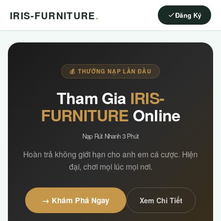
IRIS-FURNITURE
.
Đăng Ký
💰 THƯỞNG NẠP LẦN ĐẦU
Tham Gia
IRIS-
FURNITURE
Online
Nạp Rút Nhanh 3 Phút
Hoàn trả không giới hạn cho anh em cá cược. Hiện
đại, chơi mọi lúc mọi nơi.
→ Khám Phá Ngay
Xem Chi Tiết