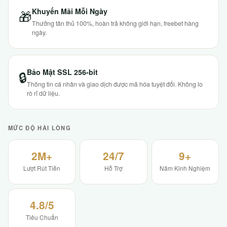
Khuyến Mãi Mỗi Ngày
🎁
Thưởng tân thủ 100%, hoàn trả không giới hạn, freebet hàng
ngày.
Bảo Mật SSL 256-bit
🔒
Thông tin cá nhân và giao dịch được mã hóa tuyệt đối. Không lo
rò rỉ dữ liệu.
MỨC ĐỘ HÀI LÒNG
2M+
24/7
9+
Lượt Rút Tiền
Hỗ Trợ
Năm Kinh Nghiệm
4.8/5
Tiêu Chuẩn