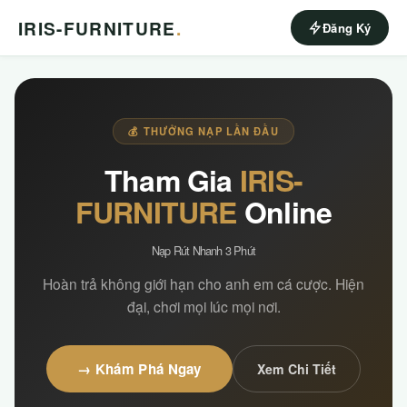
IRIS-FURNITURE
.
Đăng Ký
💰 THƯỞNG NẠP LẦN ĐẦU
Tham Gia
IRIS-
FURNITURE
Online
Nạp Rút Nhanh 3 Phút
Hoàn trả không giới hạn cho anh em cá cược. Hiện
đại, chơi mọi lúc mọi nơi.
→ Khám Phá Ngay
Xem Chi Tiết