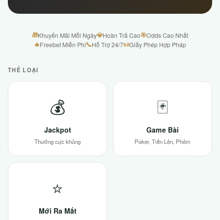
🎁
💎
🎯
Khuyến Mãi Mỗi Ngày
Hoàn Trả Cao
Odds Cao Nhất
🔥
📞
📜
Freebet Miễn Phí
Hỗ Trợ 24/7
Giấy Phép Hợp Pháp
THỂ LOẠI
💰
🃏
Jackpot
Game Bài
Thưởng cực khủng
Poker, Tiến Lên, Phỏm
⭐
Mới Ra Mắt