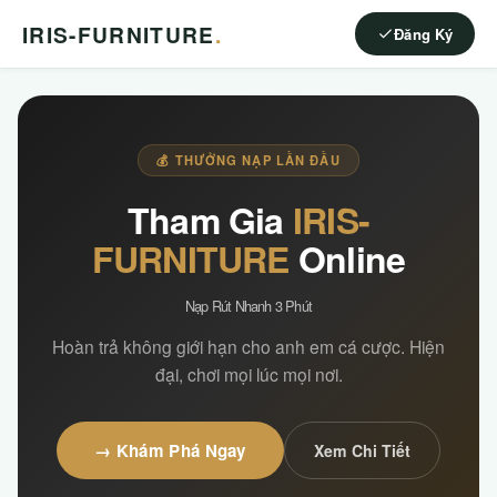
IRIS-FURNITURE
.
Đăng Ký
💰 THƯỞNG NẠP LẦN ĐẦU
Tham Gia
IRIS-
FURNITURE
Online
Nạp Rút Nhanh 3 Phút
Hoàn trả không giới hạn cho anh em cá cược. Hiện
đại, chơi mọi lúc mọi nơi.
→ Khám Phá Ngay
Xem Chi Tiết