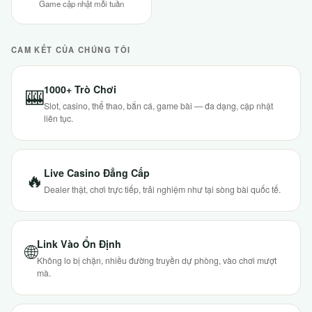
Game cập nhật mỗi tuần
CAM KẾT CỦA CHÚNG TÔI
1000+ Trò Chơi
🎰
Slot, casino, thể thao, bắn cá, game bài — đa dạng, cập nhật
liên tục.
Live Casino Đẳng Cấp
🔥
Dealer thật, chơi trực tiếp, trải nghiệm như tại sòng bài quốc tế.
Link Vào Ổn Định
🌐
Không lo bị chặn, nhiều đường truyền dự phòng, vào chơi mượt
mà.