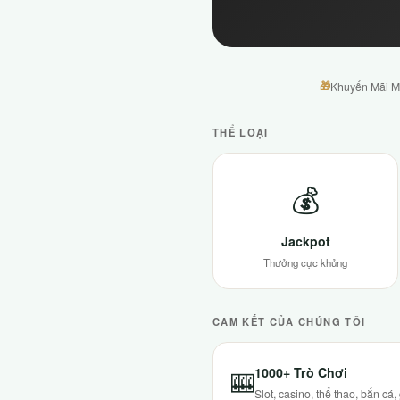
🎁
Khuyến Mãi M
THỂ LOẠI
💰
Jackpot
Thưởng cực khủng
CAM KẾT CỦA CHÚNG TÔI
1000+ Trò Chơi
🎰
Slot, casino, thể thao, bắn cá