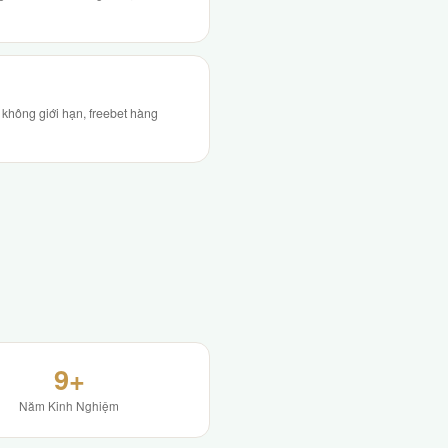
không giới hạn, freebet hàng
9+
Năm Kinh Nghiệm