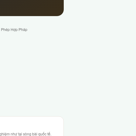
 Phép Hợp Pháp
 nghiệm như tại sòng bài quốc tế.