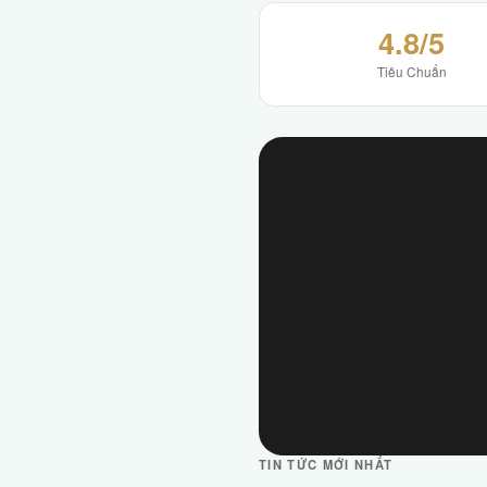
4.8/5
Tiêu Chuẩn
TIN TỨC MỚI NHẤT