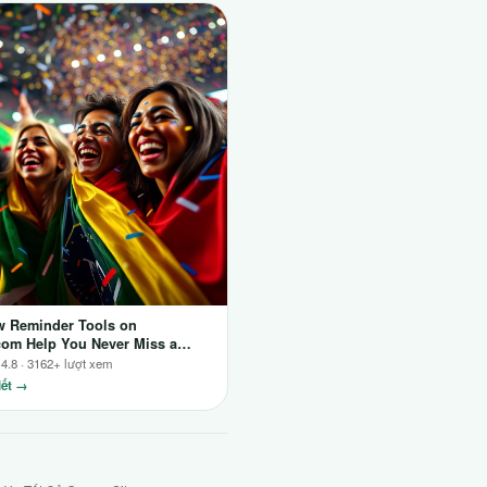
 Reminder Tools on
.com Help You Never Miss a
Schedule Again
★
4.8 · 3162+ lượt xem
iết →