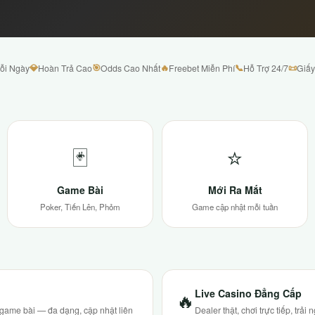
💎
🎯
🔥
📞
📜
ỗi Ngày
Hoàn Trả Cao
Odds Cao Nhất
Freebet Miễn Phí
Hỗ Trợ 24/7
Giấy
🃏
⭐
Game Bài
Mới Ra Mắt
Poker, Tiến Lên, Phỏm
Game cập nhật mỗi tuần
Live Casino Đẳng Cấp
🔥
, game bài — đa dạng, cập nhật liên
Dealer thật, chơi trực tiếp, trải