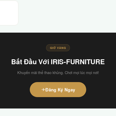
GIỜ VÀNG
Bắt Đầu Với IRIS-FURNITURE
Khuyến mãi thể thao khủng. Chơi mọi lúc mọi nơi!
Đăng Ký Ngay