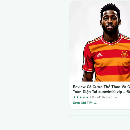
Review Cá Cược Thể Thao Và C
Toàn Diện Tại sunwin99.vip – Đ
Điểm Cần Xác Minh?
★★★★★
4.8 · 2416+ lượt xem
Xem Chi Tiết →