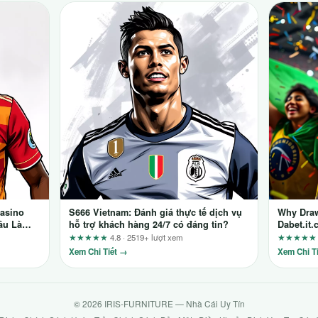
asino
S666 Vietnam: Đánh giá thực tế dịch vụ
Why Draw
âu Là
hỗ trợ khách hàng 24/7 có đáng tin?
Dabet.it
Lottery 
★★★★★
4.8 · 2519+ lượt xem
★★★★
Xem Chi Tiết →
Xem Chi T
© 2026 IRIS-FURNITURE — Nhà Cái Uy Tín