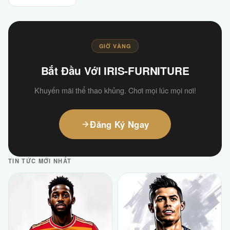
GIỜ VÀNG
Bắt Đầu Với IRIS-FURNITURE
Khuyến mãi thể thao khủng. Chơi mọi lúc mọi nơi!
Đăng Ký Ngay
TIN TỨC MỚI NHẤT