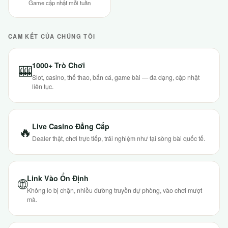
Game cập nhật mỗi tuần
CAM KẾT CỦA CHÚNG TÔI
1000+ Trò Chơi
🎰
Slot, casino, thể thao, bắn cá, game bài — đa dạng, cập nhật
liên tục.
Live Casino Đẳng Cấp
🔥
Dealer thật, chơi trực tiếp, trải nghiệm như tại sòng bài quốc tế.
Link Vào Ổn Định
🌐
Không lo bị chặn, nhiều đường truyền dự phòng, vào chơi mượt
mà.