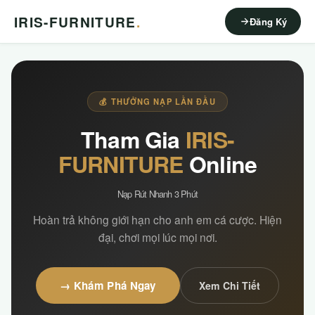
IRIS-FURNITURE
.
Đăng Ký
💰 THƯỞNG NẠP LẦN ĐẦU
Tham Gia
IRIS-
FURNITURE
Online
Nạp Rút Nhanh 3 Phút
Hoàn trả không giới hạn cho anh em cá cược. Hiện
đại, chơi mọi lúc mọi nơi.
→ Khám Phá Ngay
Xem Chi Tiết