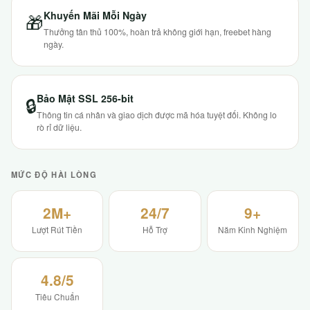
Khuyến Mãi Mỗi Ngày
🎁
Thưởng tân thủ 100%, hoàn trả không giới hạn, freebet hàng
ngày.
Bảo Mật SSL 256-bit
🔒
Thông tin cá nhân và giao dịch được mã hóa tuyệt đối. Không lo
rò rỉ dữ liệu.
MỨC ĐỘ HÀI LÒNG
2M+
24/7
9+
Lượt Rút Tiền
Hỗ Trợ
Năm Kinh Nghiệm
4.8/5
Tiêu Chuẩn