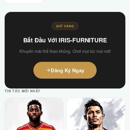
GIỜ VÀNG
Bắt Đầu Với IRIS-FURNITURE
Khuyến mãi thể thao khủng. Chơi mọi lúc mọi nơi!
Đăng Ký Ngay
TIN TỨC MỚI NHẤT