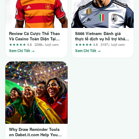
Review Cá Cược Thể Thao
S666 Vietnam: Đánh giá
Và Casino Toàn Diện Tại
thực tế dịch vụ hỗ trợ khách
sunwin99.vip – Đâu Là Điểm
hàng 24/7 có đáng tin?
★★★★★
4.8 · 3298+ lượt xem
★★★★★
4.8 · 3197+ lượt xem
Cần Xác Minh?
Xem Chi Tiết →
Xem Chi Tiết →
Why Draw Reminder Tools
on Dabet.it.com Help You