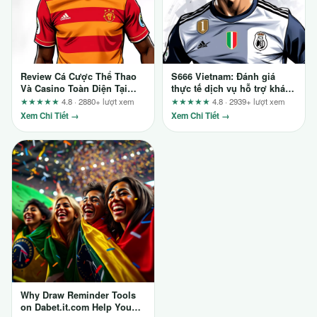
Review Cá Cược Thể Thao
S666 Vietnam: Đánh giá
Và Casino Toàn Diện Tại
thực tế dịch vụ hỗ trợ khách
sunwin99.vip – Đâu Là Điểm
hàng 24/7 có đáng tin?
★★★★★
4.8 · 2880+ lượt xem
★★★★★
4.8 · 2939+ lượt xem
Cần Xác Minh?
Xem Chi Tiết →
Xem Chi Tiết →
Why Draw Reminder Tools
on Dabet.it.com Help You