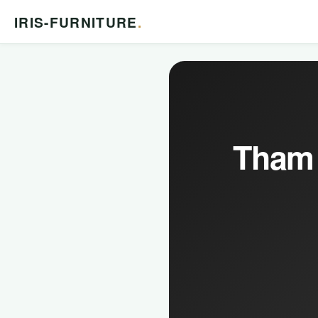
IRIS-FURNITURE
.
Tham