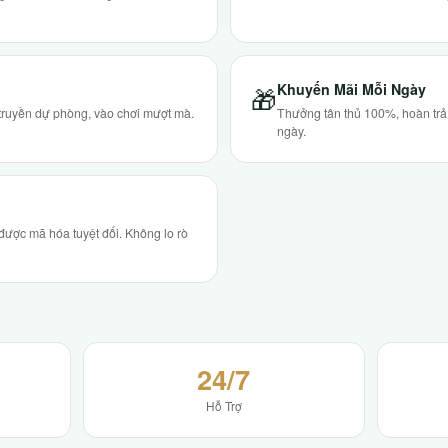
Khuyến Mãi Mỗi Ngày
🎁
truyền dự phòng, vào chơi mượt mà.
Thưởng tân thủ 100%, hoàn trả 
ngày.
được mã hóa tuyệt đối. Không lo rò
24/7
Hỗ Trợ