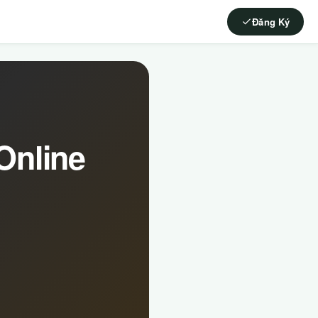
Đăng Ký
Online